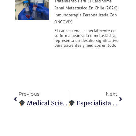
Tratamiento Para El Carcinoma
Renal Metastásico En Chile (2026):
Inmunoterapia Personalizada Con
ONCOVIX
El cáncer renal, especialmente en
su forma avanzada o metastásica,
representa un desafío significativo
para pacientes y médicos en todo
Ant
Siguie
Previous
Next
Medical Science Liaison (MSL)
Especialista En Bioética