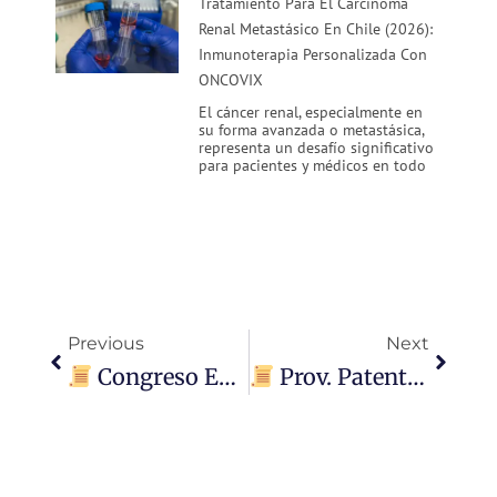
Tratamiento Para El Carcinoma
Renal Metastásico En Chile (2026):
Inmunoterapia Personalizada Con
ONCOVIX
El cáncer renal, especialmente en
su forma avanzada o metastásica,
representa un desafío significativo
para pacientes y médicos en todo
Ant
Siguie
Previous
Next
Congreso ESMO Inmuno-Oncología, Ginebra, Suiza (Diciembre 2024)
Prov. Patent Drg1-2024 (USPTO)