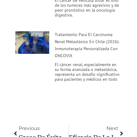
El cáncer de vesícula biliar es uno
de los tumores más agresivos y de
peor pronóstico en la oncología
digestiva.
Tratamiento Para El Carcinoma
Renal Metastásico En Chile (2026):
Inmunoterapia Personalizada Con
ONCOVIX
El cáncer renal, especialmente en
su forma avanzada o metastásica,
representa un desafío significativo
para pacientes y médicos en todo
Ant
Siguie
Previous
Next