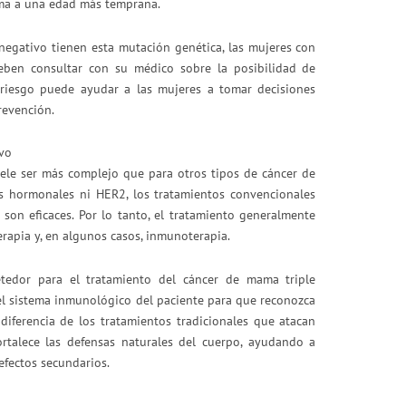
ama a una edad más temprana.
egativo tienen esta mutación genética, las mujeres con
eben consultar con su médico sobre la posibilidad de
e riesgo puede ayudar a las mujeres a tomar decisiones
revención.
vo
uele ser más complejo que para otros tipos de cáncer de
s hormonales ni HER2, los tratamientos convencionales
 son eficaces. Por lo tanto, el tratamiento generalmente
erapia y, en algunos casos, inmunoterapia.
edor para el tratamiento del cáncer de mama triple
el sistema inmunológico del paciente para que reconozca
diferencia de los tratamientos tradicionales que atacan
ortalece las defensas naturales del cuerpo, ayudando a
efectos secundarios.