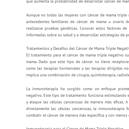
que aumenta la probabilidad de desarrollar cáncer de m
Aunque no todas las mujeres con cáncer de mama triple n
antecedentes familiares de cáncer de mama u ovario d
realizarse pruebas genéticas. Conocer estos factores d
informadas sobre su salud y a desarrollar estrategias de p
Tratamientos y Desafíos del Cáncer de Mama Triple Negati
El tratamiento para el cáncer de mama triple negativo s
mama. Dado que este tipo de cáncer no tiene receptore
como las terapias hormonales y las terapias dirigidas no
implica una combinación de cirugía, quimioterapia, radiot
La inmunoterapia ha surgido como un enfoque promet
negativo. Este tipo de tratamiento funciona estimulando 
y ataque las células cancerosas de manera más eficaz. A 
directamente las células cancerosas, la inmunoterapia f
combatir el cáncer de manera más específica y con menos 
Inmunoterapia para el Cáncer de Mama Triple Negativo