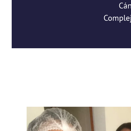
Cán
Complej