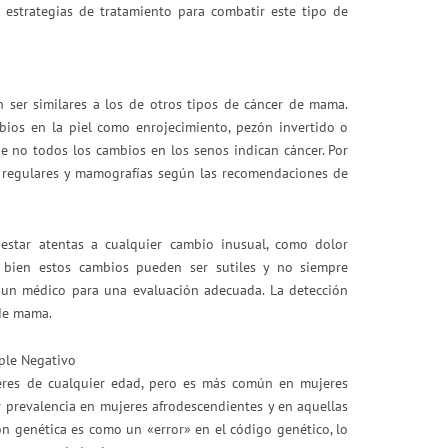
s estrategias de tratamiento para combatir este tipo de
 ser similares a los de otros tipos de cáncer de mama.
bios en la piel como enrojecimiento, pezón invertido o
e no todos los cambios en los senos indican cáncer. Por
es regulares y mamografías según las recomendaciones de
star atentas a cualquier cambio inusual, como dolor
i bien estos cambios pueden ser sutiles y no siempre
 a un médico para una evaluación adecuada. La detección
 de mama.
ple Negativo
eres de cualquier edad, pero es más común en mujeres
prevalencia en mujeres afrodescendientes y en aquellas
n genética es como un «error» en el código genético, lo