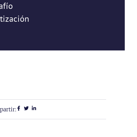
afío
tización
artir: