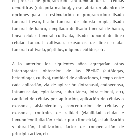
el proceso de programación antitumoral de las células
dendríticas (categoría madura), y eso, abría un abanico de
opciones para la estimulación o programación: lisado
tumoral fresco, lisado tumoral de biopsia propia, lisado
tumoral de banco, compilado de lisado tumoral de banco,
línea celular tumoral cultivada, lisado tumoral de línea
celular tumoral cultivada, exosomas de línea celular
tumoral cultivada, péptidos, oligonucleótidos, etc.
A lo anterior, los siguientes años agregarían otras
interrogantes: obtención de las PBMNC (autólogas,
heterólogas, cultivo), cantidad de aplicaciones, tiempo entre
cada aplicación, vía de aplicación (intranasal, endovenosa,
intramuscular, epicutanea, subcutánea, intralesional, etc),
cantidad de células por aplicación, aplicación de células o
exosomas, aislamiento y concentración de células y
exosomas, controles de calidad (viabilidad celular e
inmunofenotipifación celular por citometría), estabilización
y duración, liofilización, factor de compensación de
principio activo, etc.