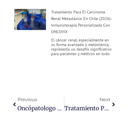
Tratamiento Para El Carcinoma
Renal Metastásico En Chile (2026):
Inmunoterapia Personalizada Con
ONCOVIX
El cáncer renal, especialmente en
su forma avanzada o metastásica,
representa un desafío significativo
para pacientes y médicos en todo
Ant
Siguie
Previous
Next
Oncópatologo En Inmunoterapia En Chile
Tratamiento Para El Cáncer De Páncreas En Chile