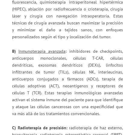
fluorescencia, quimioterapia intraperitoneal hipertérmica
(HIPEC), ablación por radiofrecuencia o crioterapia, cirugía
láser y cirugía con navegación intraoperatoria. Estas
técnicas de cirugía avanzada buscan maximizar la precisión
y minimizar el daño a tejidos sanos, con enfoques
personalizados según el tipo y localización del tumor.
B)
Inmunoterapia avanzada
:
inhibidores de checkpoints,
anticuerpos monoclonales, células T-CAR, células
dendríticas, exosomas dendríticos (DEXs), linfocitos
infiltrantes de tumor (TILs), células NK, interleucinas,
anticuerpos conjugados a fármacos (ADCs), terapia de
células adoptivas (ACT), neoantígenos y receptores de
células T (TCR). Estas terapias inmunológicas avanzadas
activan el sistema inmune del paciente para que identifique
y ataque las células cancerosas con una especificidad que
va más allá de los tratamientos convencionales.
C) Radioterapia de precisión:
radioterapia de haz externo,
braquiterapia, radioterapia estereotáctica corporal (SBRT),