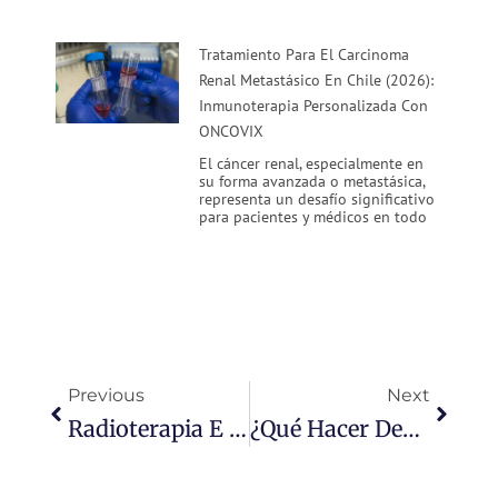
Tratamiento Para El Carcinoma
Renal Metastásico En Chile (2026):
Inmunoterapia Personalizada Con
ONCOVIX
El cáncer renal, especialmente en
su forma avanzada o metastásica,
representa un desafío significativo
para pacientes y médicos en todo
Ant
Siguie
Previous
Next
Radioterapia E Inmunoterapia DEX: Un Enfoque Integral Para El Tratamiento Del Cáncer
¿Qué Hacer Después Del Diagnóstico De Cáncer? Opinión Del Dr. Ramón Gutiérrez