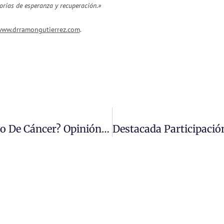
orias de esperanza y recuperación.»
ww.drramongutierrez.com
.
¿Qué Hacer Después Del Diagnóstico De Cáncer? Opinión Del Dr. Ramón Gutiérrez