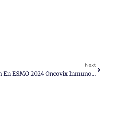
Siguiente
Next
Destacada Participación En ESMO 2024 Oncovix Inmunoterapia Dex European Society For Medical OncologyLa Sociedad Europea De Oncología Médica Es Una Organización De Carácter Científico Enfocada En El Campo De La Oncología Médica.