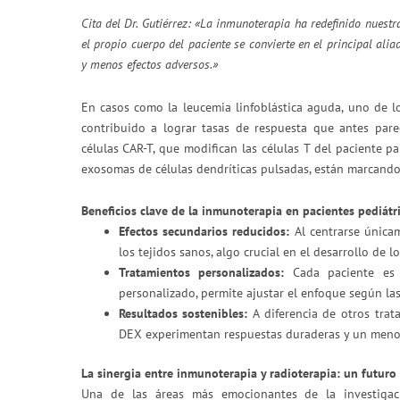
Cita del Dr. Gutiérrez:
«La inmunoterapia ha redefinido nuestra
el propio cuerpo del paciente se convierte en el principal ali
y menos efectos adversos.»
En casos como la leucemia linfoblástica aguda, uno de 
contribuido a lograr tasas de respuesta que antes pare
células CAR-T, que modifican las células T del paciente p
exosomas de células dendríticas pulsadas, están marcando
Beneficios clave de la inmunoterapia en pacientes pediátr
Efectos secundarios reducidos:
Al centrarse únicam
los tejidos sanos, algo crucial en el desarrollo de lo
Tratamientos personalizados:
Cada paciente es 
personalizado, permite ajustar el enfoque según las
Resultados sostenibles:
A diferencia de otros tra
DEX experimentan respuestas duraderas y un menor 
La sinergia entre inmunoterapia y radioterapia: un futur
Una de las áreas más emocionantes de la investigac