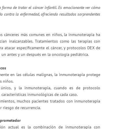
 forma de tratar el cáncer infantil. Es emocionante ver cómo
ado contra la enfermedad, ofreciendo resultados sorprendentes
los cánceres más comunes en niños, la inmunoterapia ha
cían inalcanzables. Tratamientos como las terapias con
ara atacar específicamente el cáncer, y protocolos DEX de
 un antes y un después en la oncología pediátrica.
icos
ente en las células malignas, la inmunoterapia protege
s niños.
único, y la inmunoterapia, cuando es de protocolo
 características inmunológicas de cada caso.
tamientos, muchos pacientes tratados con inmunoterapia
riesgo de recurrencia.
o prometedor
ión actual es la combinación de inmunoterapia con