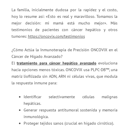
La familia, inicialmente dudosa por la rapidez y el costo,
hoy lo resume así: «Esto es real y maravilloso. Tomamos la
mejor decisión: mi mamá está mucho mejor». Más
testimonios de pacientes con cáncer hepático y otros
tumores:
https://oncovix.com/testimonios
¿Cómo Actúa la Inmunoterapia de Precisión ONCOVIX en el
Cáncer de Hígado Avanzado?
El
tratamiento para cáncer hepático avanzado
evoluciona
hacia opciones menos tóxicas. ONCOVIX usa PLPC-DB™, una
matriz liofilizada sin ADN, ARN ni células vivas, que modula
la respuesta inmune para:
Identificar selectivamente células malignas
hepáticas.
Generar respuesta antitumoral sostenida y memoria
inmunológica.
Proteger tejidos sanos (crucial en hígado cirrótico).