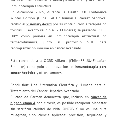
Reconocimiento Global: Visionary Award 2025 y Avances en
Inmunoterapia Estructural
En diciembre 2025, durante la Health 2.0 Conference
Winter Edition (Dubái), el Dr. Ramón Gutiérrez Sandoval
recibió el
Visionary Award
por su contribución a terapias no
tóxicas. El evento reunió a +700 líderes; se presentó PLPC-
DB™ como pionera en inmunoterapia estructural no
farmacodinámica, junto al protocolo STIP para
reprogramación inmune en cáncer avanzado.
Esto consolida a la OGRD Alliance (Chile–EE.UU.–España–
Emiratos) como polo de innovación en
inmunoterapia para
cáncer hepático
y otros tumores.
Conclusión: Una Alternativa Científica y Humana para el
Tratamiento del Cáncer Hepático Avanzado
El caso de Carmen demuestra que, incluso en
cáncer de
hígado etapa 4
con cirrosis, es posible recuperar bienestar
sin sacrificar calidad de vida. ONCOVIX no es una cura
milagrosa, sino ciencia aplicada: precisión, seguridad y