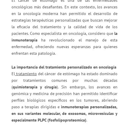
El cáncer de estómago es una de las enfermedades
oncológicas más desafiantes. En este contexto, los avances
en la oncología moderna han permitido el desarrollo de
estrategias terapéuticas personalizadas que buscan mejorar
la eficacia del tratamiento y la calidad de vida de los
pacientes. Como especialista en oncología, considero que
la
inmunoterapia
ha revolucionado el manejo de esta
enfermedad, ofreciendo nuevas esperanzas para quienes
enfrentan esta patología.
La importancia del tratamiento personalizado en oncología
El
tratamiento
del cáncer de estómago ha estado dominado
por tratamientos comunes por muchas décadas
(
quimioterapia y cirugía
). Sin embargo, los avances en
genómica y medicina de precisión han permitido identificar
perfiles biológicos específicos en los tumores, abriendo
paso a terapias dirigidas e
inmunoterapias personalizadas,
en sus variantes
m
olecular, de exosomas, microvesiculas y
especialmente PLPC (fosfolipoprote
o
mica)
.