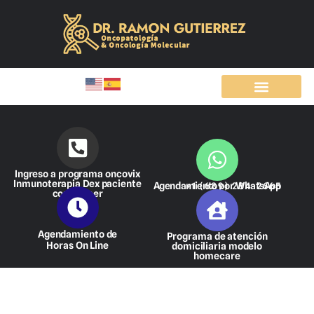
Ir
al
contenido
Ingreso a programa oncovix
Inmunoterapia Dex paciente
Agendamiento por WhatsApp
+1 (689) 284-2665
con cáncer
Agendamiento de
Programa de atención
Horas On Line
domiciliaria modelo
homecare