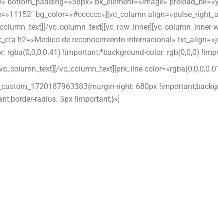
ow» bottom_padding=»58px» bk_element=»image» preload_bk=»y
=»11152″ bg_color=»#cccccc»][vc_column align=»pulse_right_a
column_text][/vc_column_text][vc_row_inner][vc_column_inner w
c_cta h2=»Médico de reconocimiento internacional» txt_align=»j
gba(0,0,0,0.41) !important;*background-color: rgb(0,0,0) !imp
[vc_column_text][/vc_column_text][prk_line color=»rgba(0,0,0,0
c_custom_1720187963383{margin-right: 680px !important;backgr
nt;border-radius: 5px !important;}»]
18 4001