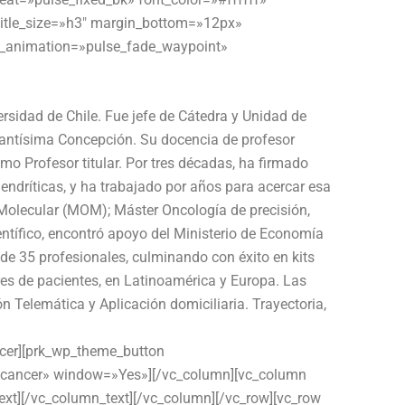
 title_size=»h3″ margin_bottom=»12px»
ss_animation=»pulse_fade_waypoint»
rsidad de Chile. Fue jefe de Cátedra y Unidad de
Santísima Concepción. Su docencia de profesor
mo Profesor titular. Por tres décadas, ha firmado
dendríticas, y ha trabajado por años para acercar esa
Molecular (MOM); Máster Oncología de precisión,
ntífico, encontró apoyo del Ministerio de Economía
 de 35 profesionales, culminando con éxito en kits
ares de pacientes, en Latinoamérica y Europa. Las
Telemática y Aplicación domiciliaria. Trayectoria,
acer][prk_wp_theme_button
a.cancer» window=»Yes»][/vc_column][vc_column
xt][/vc_column_text][/vc_column][/vc_row][vc_row