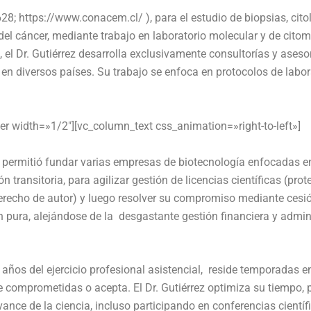
628;
https://www.conacem.cl/
), para el estudio de biopsias, cit
el cáncer, mediante trabajo en laboratorio molecular y de citom
 el Dr. Gutiérrez desarrolla exclusivamente consultorías y asesor
 en diversos países. Su trabajo se enfoca en protocolos de labor
r width=»1/2″][vc_column_text css_animation=»right-to-left»]
le permitió fundar varias empresas de biotecnología enfocadas e
n transitoria, para agilizar gestión de licencias científicas (pr
derecho de autor) y luego resolver su compromiso mediante cesión
ón pura, alejándose de la desgastante gestión financiera y admin
años del ejercicio profesional asistencial, reside temporadas 
e comprometidas o acepta. El Dr. Gutiérrez optimiza su tiempo, p
vance de la ciencia, incluso participando en conferencias cient