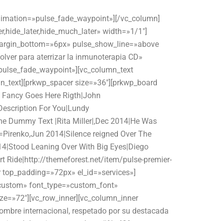
animation=»pulse_fade_waypoint»][/vc_column]
hide_later,hide_much_later» width=»1/1″]
″ margin_bottom=»6px» pulse_show_line=»above
olver para aterrizar la inmunoterapia CD»
pulse_fade_waypoint»][vc_column_text
n_text][prkwp_spacer size=»36″][prkwp_board
 Fancy Goes Here Rigth|John
escription For You|Lundy
me Dummy Text |Rita Miller|,Dec 2014|He Was
=Pirenko,Jun 2014|Silence reigned Over The
14|Stood Leaning Over With Big Eyes|Diego
 Ride|http://themeforest.net/item/pulse-premier-
 top_padding=»72px» el_id=»services»]
=»custom» font_type=»custom_font»
ze=»72″][vc_row_inner][vc_column_inner
ombre internacional, respetado por su destacada