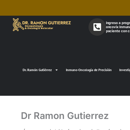
Ir
al
contenido
Ingreso a pro
oncovix Inmun
paciente con 
Dr. Ramón Gutiérrez
Inmuno-Oncología de Precisión
Investi
Dr Ramon Gutierrez