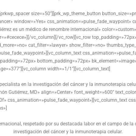
][prkwp_spacer size=»50″][prk_wp_theme_button button_size=»p
ncer» window=»Yes» css_animation=»pulse_fade_waypoint» cu
utiérrez es un médico de renombre internacional» color=»custo
r=»#cecece»][/vc_column][/vc_row][vc_row top_padding=»72px
d_more=»no» cat_filter=»lawyer» show_filter=»no» thumbs_type
pulse_fade_waypoint»][vc_column_text css_animation=»pulse_f
op_padding=»72px» bottom_padding=»72px» bk_element=»image
mage=»377″][vc_column width=»1/1″][vc_column_text]
pecialista en la investigación del cáncer y la inmunoterapia celul
amón Gutiérrez, MD» align=»Center» font_weight=»600″ text_colo
40f» css_animation=»pulse_fade_waypoint»][vc_column_text c
ns»]
rnacional, respetado por su destacada labor en el campo de la 
investigación del cáncer y la inmunoterapia celular.