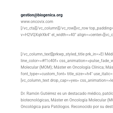
WhatsApp Nacional:
(+56) 9447074
gestion@biogenica.org
www.oncovix.com
[/vc_cta][/vc_column][/vc_row][vc_row top_paddin
v=H2VQXqIrXk4″ el_width=»40″ align=»center»][vc_c
[/vc_column_text][prkwp_styled_title prk_in=»El M
line_color=»#f1c40f» css_animation=»pulse_fade_wa
Molecular (MOM); Máster en Oncología Clínica; Más
font_type=»custom_font» title_size=»h4″ use_ital
[vc_column_text drop_cap=»yes» css_animation=»lef
Dr. Ramón Gutiérrez es un destacado médico, patólog
biotecnológicas, Máster en Oncología Molecular (MO
Oncológica para Patólogos. Reconocido por su desta