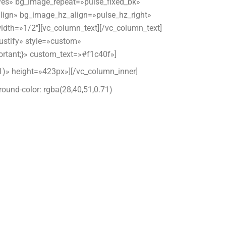
es» bg_image_repeat=»pulse_fixed_bk»
lign» bg_image_hz_align=»pulse_hz_right»
idth=»1/2″][vc_column_text][/vc_column_text]
ustify» style=»custom»
ortant;}» custom_text=»#f1c40f»]
.01)» height=»423px»][/vc_column_inner]
ound-color: rgba(28,40,51,0.71)