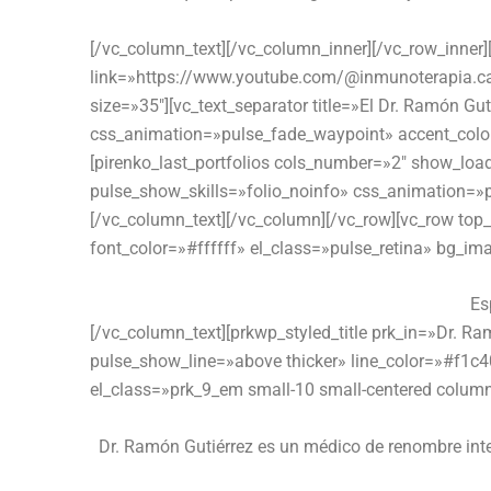
[/vc_column_text][/vc_column_inner][/vc_row_inner
link=»https://www.youtube.com/@inmunoterapia.ca
size=»35″][vc_text_separator title=»El Dr. Ramón G
css_animation=»pulse_fade_waypoint» accent_colo
[pirenko_last_portfolios cols_number=»2″ show_loa
pulse_show_skills=»folio_noinfo» css_animation=»
[/vc_column_text][/vc_column][/vc_row][vc_row t
font_color=»#ffffff» el_class=»pulse_retina» bg_i
Es
[/vc_column_text][prkwp_styled_title prk_in=»Dr. R
pulse_show_line=»above thicker» line_color=»#f1c
el_class=»prk_9_em small-10 small-centered colum
Dr. Ramón Gutiérrez es un médico de renombre inte