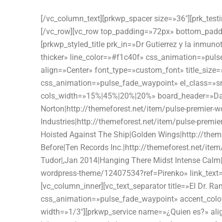
[/vc_column_text][prkwp_spacer size=»36″][prk_tes
[/vc_row][vc_row top_padding=»72px» bottom_paddi
[prkwp_styled_title prk_in=»Dr Gutierrez y la inm
thicker» line_color=»#f1c40f» css_animation=»pulse
align=»Center» font_type=»custom_font» title_siz
css_animation=»pulse_fade_waypoint» el_class=»sm
cols_width=»15%|45%|20%|20%» board_header=»Date
Norton|http://themeforest.net/item/pulse-premier
Industries|http://themeforest.net/item/pulse-prem
Hoisted Against The Ship|Golden Wings|http://the
Before|Ten Records Inc.|http://themeforest.net/it
Tudor|,Jan 2014|Hanging There Midst Intense Calm|M
wordpress-theme/12407534?ref=Pirenko» link_text=
[vc_column_inner][vc_text_separator title=»El Dr. 
css_animation=»pulse_fade_waypoint» accent_color
width=»1/3″][prkwp_service name=»¿Quien es?» alig