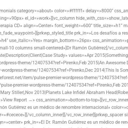
timonials category=»about» color=»#ffffff» delay=»8000″ css_
ng=»90px» el_id=»work»][vc_column hide_with_css=»show_later,
unoterapia CD» align=»Center» font_weight=»600″ title_size=»h1
_fade_waypoint»][prkwp_styled_title prk_in=»Los desafíos a res
e=»h4″ use_italic=»Yes» margin_bottom=»26px» css_animation=»
all-10 columns small-centered»]Dr Ramón Gutiérrez[/vc_colum
|Description|Client|Case Study» values=»Apr 2015|Something
-wordpress-theme/12407534?ref=Pirenko,Feb 2015|An Awesome D
ier-wordpress-theme/12407534?ref=Pirenko,Dec 2014|This Is So
meforest.net/item/pulse-premier-wordpress-theme/12407534?ref
em/pulse-premier-wordpress-theme/12407534?ref=Pirenko,Feb 20
ary Stiller|,Nov 2013|Planets Lake Infidel Abraham Head|Robert
»View Report →» css_animation=»bottom-to-top»][vc_row_inner
Ramón Gutiérrez es un médico de renombre internacional» color
=»#cecece»][/vc_column_inner][/vc_row_inner][prkwp_spacer si
n=»center» prk_in=»El Dr. Ramón Gutiérrez es un médico de ren