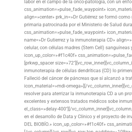
labor en el campo de la onco-patología, con un enfo
css_animation=»pulse_fade_waypoint» icon_materi
align=»center» prk_in=»Dr Gutiérrez se formó como 
primaria patrocinada por el Ministerio de Salud du
css_animation=»pulse_fade_waypoint» icon_material
name=»Dr Gutierrez y la inmunoterapia CD» align=»ce
celular, con células madres (Stem Cell) sanguíneas
icon_up_color=»#f1c40f» css_animation=»pulse_fad
[prkwp_spacer size=»72″][vc_row_inner][vc_column_i
inmunoterapia de células dendríticas (CD) lo prime
Falleció del cáncer de páncreas que sí alcanzó a t
icon_material=»mdi-omega»][/vc_column_inner][vc_
resolver para aterrizar la inmunoterapia CD a un pro
excelentes y extensos tratados médicos sobe inmun
el_class=»delay-400″][/vc_column_inner][vc_column
en el desarrollo de Data y Clínico y el proyecto
DEL BIOBÍO.» icon_up_color=»#f1c40f» css_animatio
[/vc_column][/vc_row][vc_row top_padding=»108px