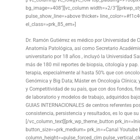
bg_image=»408″][vc_column width=»2/3″][prkwp_styl
pulse_show_line=»above thicker» line_color=»#f1c
el_class=»prk_85_em»]
Dr. Ramón Gutiérrez es médico por Universidad de Co
Anatomía Patológica, así como Secretario Académico
universitario por 18 años , incluyó la Universidad S
más de 180 mil reportes de biopsia, citología y pap.
terapia, especialmente al hasta 50% que con oncol
Genómica y Big Data; Máster en Oncología Clínica; 
y Competitividad de su país, que con dos fondos, fin
de laboratorio y modelos de trabajo, adquiridos bajo
GUIAS INTERNACIONALES de centros referentes post p
consistencia, persistencia y resultados, es lo que su
[/vc_column_text][prk_wp_theme_button prk_in=»In
button_size=»prk_medium» prk_in=»Canal Youtube 
column_height=»pulse_forced_clm pulse_vertical_cl