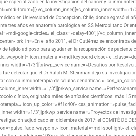
que especializado en la investigación del cáncer y la inmunoter
al=»mdi-forum»][/vc_column_inner][vc_column_inner width=»1/
médico en Universidad de Concepción, Chile, donde egresó el a
rante tres años en anatomía patológica en SS Metropiltano Orie
=»mdi-google-circles» el_class=»delay-400″][/vc_column_inner
nter» prk_in=»En el año 2011, el Dr Gutiérrez se encontraba des
 y de tejido adiposo para ayudar en la recuperación de pacien
e_waypoint» icon_material=»mdi-keyboard-close» el_class=»del
nner width=»1/3″][prkwp_service name=»Desafíos por Resolver:» 
ro fue detectar que el Dr Ralph M. Steinman dejo su investigac
ratar con su inmunoterapia de células dendríticas.» icon_up_c
column_inner width=»1/3″][prkwp_service name=»Perfeccionami
tocolo clínico, originaba miles de artículos científicos: más 1
oterapia.» icon_up_color=»#f1c40f» css_animation=»pulse_fade
_inner width=»1/3″][prkwp_service name=»Proyectos de investig
 de investigación adjudicado en diciembre de 2017; el COMITE
n=»pulse_fade_waypoint» icon_material=»mdi-spotlight» el_cla
» bottom_padding=»108px» bk_element=»image» bg_image_repea