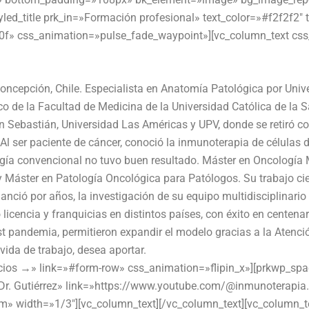
ed_title prk_in=»Formación profesional» text_color=»#f2f2f2″
40f» css_animation=»pulse_fade_waypoint»][vc_column_text c
ncepción, Chile. Especialista en Anatomía Patológica por Unive
 de la Facultad de Medicina de la Universidad Católica de la 
an Sebastián, Universidad Las Américas y UPV, donde se retiró co
 Al ser paciente de cáncer, conoció la inmunoterapia de células 
ogía convencional no tuvo buen resultado. Máster en Oncología 
y Máster en Patología Oncológica para Patólogos. Su trabajo cie
anció por años, la investigación de su equipo multidisciplinario
 licencia y franquicias en distintos países, con éxito en centen
andemia, permitieron expandir el modelo gracias a la Atención 
 vida de trabajo, desea aportar.
icios →» link=»#form-row» css_animation=»flipin_x»][prkwp_sp
Dr. Gutiérrez» link=»https://www.youtube.com/@inmunoterapi
m» width=»1/3″][vc_column_text][/vc_column_text][vc_column_te