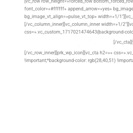
[vc_row row_height=»forced_row bottom_forced_r
font_color=»#ffffff» append_arrow=»yes» bg_image
bg_image_vt_align=»pulse_vt_top» width=»1/1″][vc_
[/vc_column_inner][vc_column_inner width=»1/2″][v
css=».vc_custom_1717021474643{background-color: r
[/vc_cta]
[/vc_row_inner][prk_wp_icon][vc_cta h2=»» css=».v
!important;*background-color: rgb(28,40,51) !importa
Tu Reserva con Dr. Gutiérrez
Para Segunda Opinión, a través de
BIOGENICA, vía Telemedicina:
WhatsApp Internacional:
+1 (407) 8