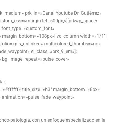
rk_medium» prk_in=»Canal Youtube Dr. Gutiérrez»
stom_css=»margin-left:500px;»][prkwp_spacer
m» font_type=»custom_font»
» margin_bottom=»108px»][vc_column width=»1/1″]
_folio=»pls_unlinked» multicolored_thumbs=»no»
ade_waypoint» el_class=»prk_9_em»];
» bg_image_repeat=»pulse_cover»
ar.
r=»#ffffff» title_size=»h3″ margin_bottom=»8px»
ss_animation=»pulse_fade_waypoint»
onco-patología, con un enfoque especializado en la