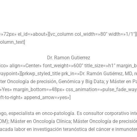
30
g=»72px» el_id=»about»][vc_column col_width=»80″ width=»1/1″
olumn_text]
Dr. Ramon Gutierrez
édico» align=»Center» font_weight=»600″ title_size=»h1″ margin
ypoint»][prkwp_styled_title prk_in=»Dr. Ramón Gutiérrez, MD, 
ter Oncología de precisión, Genómica y Big Data; y Máster en P
ic=»Yes» margin_bottom=»48px» css_animation=»pulse_fade_wayp
t-to-right» append_arrow=»yes»]
o, especialista en onco-patología. Es consultor corporativo inte
M); Máster en Oncología Clínica; Máster Oncología de precisió
cada labor en investigación teranóstica del cáncer e inmunoter