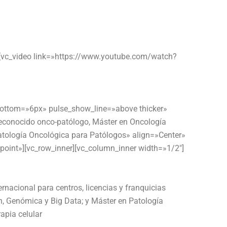
][vc_video link=»https://www.youtube.com/watch?
_bottom=»6px» pulse_show_line=»above thicker»
reconocido onco-patólogo, Máster en Oncología
atología Oncológica para Patólogos» align=»Center»
oint»][vc_row_inner][vc_column_inner width=»1/2″]
rnacional para centros, licencias y franquicias
n, Genómica y Big Data; y Máster en Patología
apia celular