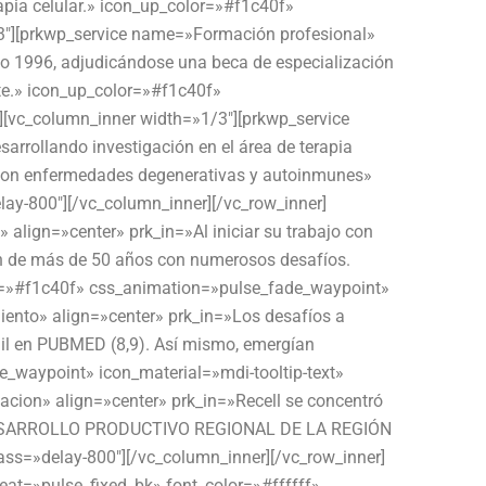
apia celular.» icon_up_color=»#f1c40f»
3″][prkwp_service name=»Formación profesional»
ño 1996, adjudicándose una beca de especialización
nte.» icon_up_color=»#f1c40f»
][vc_column_inner width=»1/3″][prkwp_service
arrollando investigación en el área de terapia
te con enfermedades degenerativas y autoinmunes»
ay-800″][/vc_column_inner][/vc_row_inner]
align=»center» prk_in=»Al iniciar su trabajo con
ión de más de 50 años con numerosos desafíos.
olor=»#f1c40f» css_animation=»pulse_fade_waypoint»
ento» align=»center» prk_in=»Los desafíos a
5 mil en PUBMED (8,9). Así mismo, emergían
_waypoint» icon_material=»mdi-tooltip-text»
acion» align=»center» prk_in=»Recell se concentró
́ DE DESARROLLO PRODUCTIVO REGIONAL DE LA REGIÓN
ss=»delay-800″][/vc_column_inner][/vc_row_inner]
t=»pulse_fixed_bk» font_color=»#ffffff»