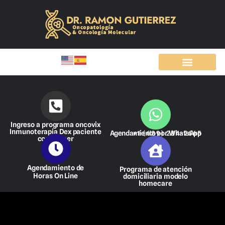
Ir
al
contenido
Ingreso a programa oncovix
Inmunoterapia Dex paciente
Agendamiento por WhatsApp
+1 (689) 284-2665
con cáncer
Agendamiento de
Programa de atención
Horas On Line
domiciliaria modelo
homecare