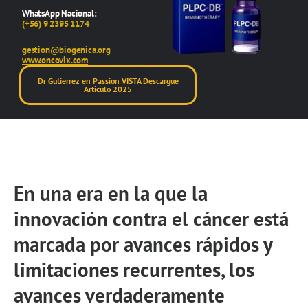
WhatsApp Nacional:
(+56) 9 2395 1174
gestion@biogenica.org
www.oncovix.com
Dr Gutierrez en Passion VISTA Descargue
Articulo 2025
En una era en la que la
innovación contra el cáncer está
marcada por avances rápidos y
limitaciones recurrentes, los
avances verdaderamente