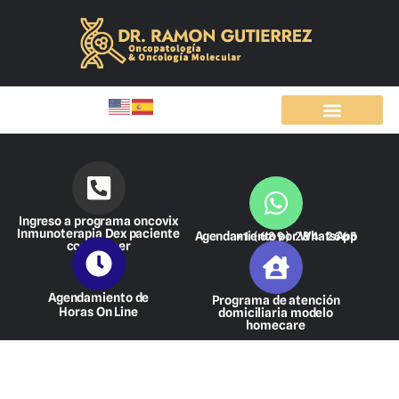
Ir
al
contenido
Ingreso a programa oncovix
Inmunoterapia Dex paciente
Agendamiento por WhatsApp
+1 (689) 284-2665
con cáncer
Agendamiento de
Programa de atención
Horas On Line
domiciliaria modelo
homecare