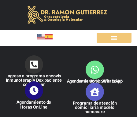
Ir
al
contenido
Ingreso a programa oncovix
Inmunoterapia Dex paciente
Agendamiento por WhatsApp
+1 (689) 284-2665
con cáncer
Agendamiento de
Programa de atención
Horas On Line
domiciliaria modelo
homecare