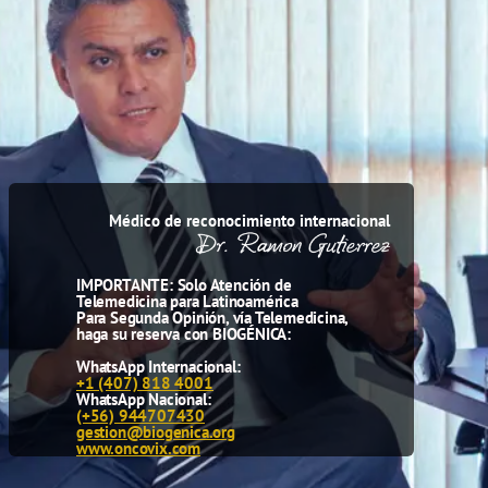
Médico de reconocimiento internacional
IMPORTANTE: Solo Atención de
Telemedicina para Latinoamérica
Para Segunda Opinión, vía Telemedicina,
haga su reserva con BIOGÉNICA:
WhatsApp Internacional:
+1 (407) 818 4001
WhatsApp Nacional:
(+56) 944707430
gestion@biogenica.org
www.oncovix.com