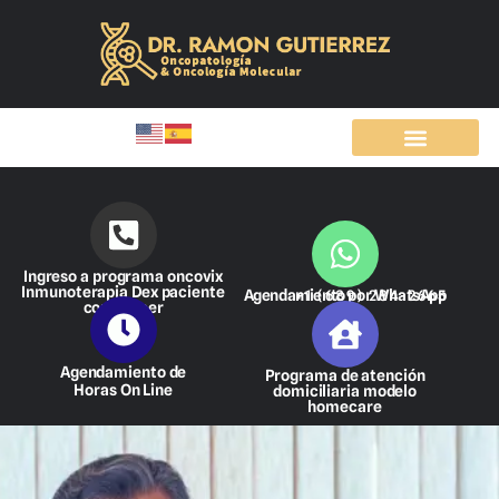
Ir
al
contenido
Ingreso a programa oncovix
Inmunoterapia Dex paciente
Agendamiento por WhatsApp
+1 (689) 284-2665
con cáncer
Agendamiento de
Programa de atención
Horas On Line
domiciliaria modelo
homecare