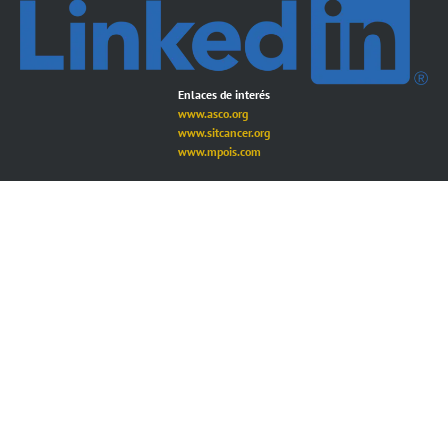
Enlaces de interés
www.asco.org
www.sitcancer.org
www.mpois.com