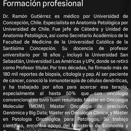
Formación profesional
Dr. Ramón Gutiérrez es médico por Universidad de
Concepción, Chile. Especialista en Anatomía Patológica por
Universidad de Chile. Fue jefe de Cátedra y Unidad de
Anatomía Patológica, así como Secretario Académico de la
Facultad de Medicina de la Universidad Católica de la
Santísima Concepción. Su docencia de profesor
universitario por 18 años , incluyó la Universidad San
Sebastián, Universidad Las Américas y UPV, donde se retiró
como Profesor titular. Por tres décadas, ha firmado más de
180 mil reportes de biopsia, citología y pap. Al ser paciente
de cáncer, conoció la inmunoterapia de células dendríticas,
y ha trabajado por años para acercar esa terapia,
especialmente al hasta 50% que con oncología
convencional no tuvo buen resultado. Máster en Oncología
Molecular (MOM); Máster Oncología de precisión,
Genómica y Big Data; Máster en Oncología Clínica; y Máster
en Patología Oncológica para Patólogos. Su trabajo
científico, encontró apoyo del Ministerio de Economía y