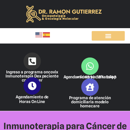
Ir
al
contenido
Ingreso a programa oncovix
Inmunoterapia Dex paciente
Agendamiento por WhatsApp
+1 (689) 284-2665
con cáncer
Agendamiento de
Programa de atención
Horas On Line
domiciliaria modelo
homecare
Inmunoterapia para Cáncer de