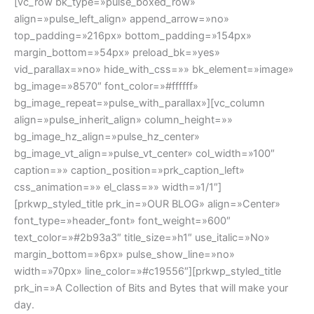
[vc_row bk_type=»pulse_boxed_row»
align=»pulse_left_align» append_arrow=»no»
top_padding=»216px» bottom_padding=»154px»
margin_bottom=»54px» preload_bk=»yes»
vid_parallax=»no» hide_with_css=»» bk_element=»image»
bg_image=»8570″ font_color=»#ffffff»
bg_image_repeat=»pulse_with_parallax»][vc_column
align=»pulse_inherit_align» column_height=»»
bg_image_hz_align=»pulse_hz_center»
bg_image_vt_align=»pulse_vt_center» col_width=»100″
caption=»» caption_position=»prk_caption_left»
css_animation=»» el_class=»» width=»1/1″]
[prkwp_styled_title prk_in=»OUR BLOG» align=»Center»
font_type=»header_font» font_weight=»600″
text_color=»#2b93a3″ title_size=»h1″ use_italic=»No»
margin_bottom=»6px» pulse_show_line=»no»
width=»70px» line_color=»#c19556″][prkwp_styled_title
prk_in=»A Collection of Bits and Bytes that will make your
day.