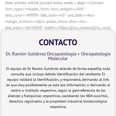
New articles will be posted every week.» align=»Center»
font_type=»header_font» font_weight=»300″
text_color=»#ffffff» title_size=»h5″ use_italic=»No»
margin_bottom=»0px» pulse_show_line=»no»
line_color=»#c19556″ width=»70px»][/vc_column][/vc_row]
CONTACTO
Dr. Ramón Gutiérrez Oncopatología • Oncopatología
Molecular
El equipo de Dr Ramón Gutiérrez atiende de forma expedita, toda
consulta que incluya debida identificación del remitente. El
equipo validará la identificación, y responderá, derivando al link
en que muy posiblemente ya este esa información, o derivando al
centro o instituto respectivo, según la georreferencia de las
alianzas y franquicias respectivas, cautelando los NDA suscritos,
derechos registrados y la propiedad industrial biotecnológica
respectiva.