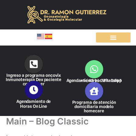
Ir
al
contenido
Ingreso a programa oncovix
Inmunoterapia Dex paciente
Agendamiento por WhatsApp
+1 (689) 284-2665
con cáncer
Agendamiento de
Programa de atención
Horas On Line
domiciliaria modelo
homecare
Main – Blog Classic