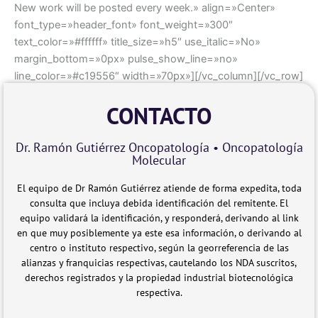
New work will be posted every week.» align=»Center»
font_type=»header_font» font_weight=»300″
text_color=»#ffffff» title_size=»h5″ use_italic=»No»
margin_bottom=»0px» pulse_show_line=»no»
line_color=»#c19556″ width=»70px»][/vc_column][/vc_row]
CONTACTO
Dr. Ramón Gutiérrez Oncopatología • Oncopatología
Molecular
El equipo de Dr Ramón Gutiérrez atiende de forma expedita, toda
consulta que incluya debida identificación del remitente. El
equipo validará la identificación, y responderá, derivando al link
en que muy posiblemente ya este esa información, o derivando al
centro o instituto respectivo, según la georreferencia de las
alianzas y franquicias respectivas, cautelando los NDA suscritos,
derechos registrados y la propiedad industrial biotecnológica
respectiva.