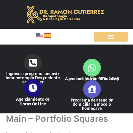
Ir
al
contenido
Ingreso a programa oncovix
Inmunoterapia Dex paciente
Agendamiento por WhatsApp
+1 (689) 284-2665
con cáncer
Agendamiento de
Programa de atención
Horas On Line
domiciliaria modelo
homecare
Main – Portfolio Squares