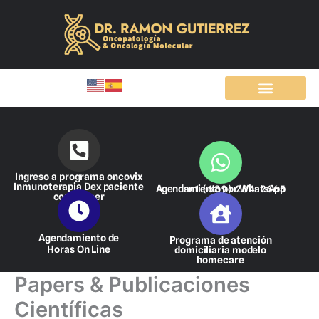
Ir
al
contenido
Ingreso a programa oncovix
Inmunoterapia Dex paciente
Agendamiento por WhatsApp
+1 (689) 284-2665
con cáncer
Agendamiento de
Programa de atención
Horas On Line
domiciliaria modelo
homecare
Papers & Publicaciones
Científicas