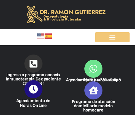
Ir
al
contenido
Ingreso a programa oncovix
Inmunoterapia Dex paciente
Agendamiento por WhatsApp
+1 (689) 284-2665
con cáncer
Agendamiento de
Programa de atención
Horas On Line
domiciliaria modelo
homecare